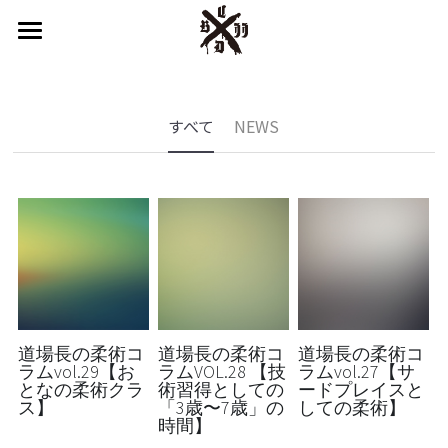
×
ブログカテゴリー
HOME
申込みフォーム
すべてのカテゴリ
すべて
NEWS
カルぺ新潟とは
SACO KIDS
インストラクター
設備
スケジュール
道場長の柔術コ
道場長の柔術コ
道場長の柔術コ
ラムvol.29【お
ラムVOL.28 【技
ラムvol.27【サ
となの柔術クラ
術習得としての
ードプレイスと
料金
ス】
「3歳〜7歳」の
しての柔術】
時間】
よくある質問