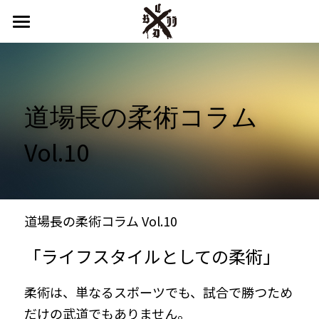
HOME
申込みフォーム
道場長の柔術コラム 
カルぺ新潟とは
Vol.10
SACO KIDS
インストラクター
設備
道場長の柔術コラム Vol.10
スケジュール
「ライフスタイルとしての柔術」
料金
柔術は、単なるスポーツでも、試合で勝つため
だけの武道でもありません。
よくある質問