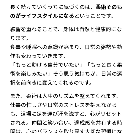
長く続けていくうちに気づくのは、
柔術そのも
our Instagram
のがライフスタイルになる
ということです。
025-378-5739
練習を重ねることで、身体は自然と健康的にな
info@saco-workoutwell.jp
ります。
食事や睡眠への意識が高まり、日常の姿勢や動
作も変わっていきます。
「もっと動ける自分でいたい」「もっと長く柔
体験を申込む
術を楽しみたい」そう思う気持ちが、日常の選
択を前向きに変えてくれるのです。
また、柔術は人生のリズムを整えてくれます。
仕事の忙しさや日常のストレスを抱えながら
も、道場に足を運び汗を流すと、心がリセット
される。仲間と笑い合い、達成感を共有する時
間は、心のバランスを取り戻す大切な習慣にな