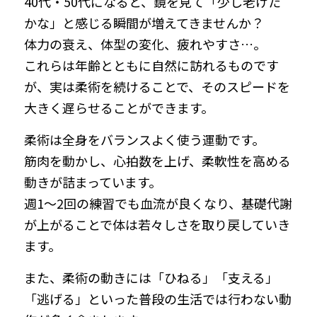
40代・50代になると、鏡を見て「少し老けた
かな」と感じる瞬間が増えてきませんか？
our Instagram
体力の衰え、体型の変化、疲れやすさ…。
025-378-5739
これらは年齢とともに自然に訪れるものです
が、実は柔術を続けることで、そのスピードを
info@saco-workoutwell.jp
大きく遅らせることができます。
柔術は全身をバランスよく使う運動です。
筋肉を動かし、心拍数を上げ、柔軟性を高める
体験を申込む
動きが詰まっています。
週1～2回の練習でも血流が良くなり、基礎代謝
が上がることで体は若々しさを取り戻していき
ます。
また、柔術の動きには「ひねる」「支える」
「逃げる」といった普段の生活では行わない動