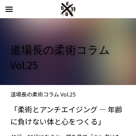
HOME
申込みフォーム
道場長の柔術コラム 
カルぺ新潟とは
Vol.25
SACO KIDS
インストラクター
設備
道場長の柔術コラム Vol.25
スケジュール
「柔術とアンチエイジング ― 年齢
に負けない体と心をつくる」
料金
よくある質問