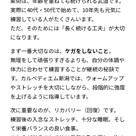
柔術は、年齢を重ねても続けられる武道です。
実際に40代・50代で始めて、10年先も元気に
our Instagram
練習している人がたくさんいます。
025-378-5739
ただ、そのためには「長く続ける工夫」が大切
になります。
info@saco-workoutwell.jp
まず一番大切なのは、
ケガをしないこと
。
無理をして頑張りすぎるよりも、自分の体調や
体力に合わせて練習することが継続の秘訣で
体験を申込む
す。カルペディエム新潟では、ウォームアップ
やストレッチを大切にしながら、段階的に強度
を上げるように指導しています。
次に重要なのが、リカバリー（回復）です。
練習後の入念なストレッチ、十分な睡眠、そし
て栄養バランスの良い食事。