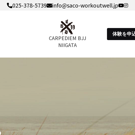
025-378-5739
info@saco-workoutwell.jp
体験を申
 CARPEDIEM BJJ 
NIIGATA
る